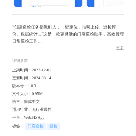
“创建巡检任务指派到人，一键定位，拍照上传、巡检评
价、数据统计...”这是一款更灵活的门店巡检助手，高效管理
日常巡检工作
更多
1、巡检更规范：督导制定门店点/巡检标准和流程，统一标
详细参数
准，提升检查有效性，线上/线下把控每个环节·设置巡检项
标准，有助于标准培训，保证店铺运营人员均可规范学习，
上架时间：
2022-12-01
提升店铺运营质量
更新时间：
2024-08-14
2、巡检更便捷：创建-提交-审核，三步完成巡检工作；督导
版本号：
1.0.31
审核可以给每个点检项设置评分，给予点评，指导整改方向
文件大小：
0.95M
·督导可设置审核状态，保证不落下每个关键点
语言：
简体中文
3、整改有方向：发现问题，及时调整，才是整改的真正意
适用行业：
无行业属性
义，实时跟踪整改/复检进度，要让问题有迹可循，有方可
平台：
Web,H5 App
改，有地可落
4、报表分析：管理员可通过报表分析一览各门店巡检状
标签：
门店巡检
巡检
态，通过数据分析调整门店运营策略