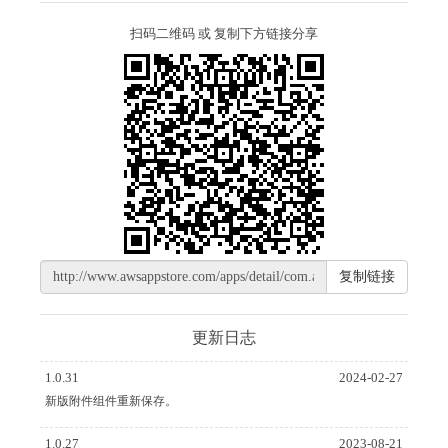
5、任务到人，环环相扣：无论是提交人还是审核人，各环
节流程均指派到人，再也不遗漏巡检任务
扫码二维码 或 复制下方链接分享
6、一键定位、拍照水印：提交巡检任务可拍照上传，支持
一键定位，保证巡检工作标准到位
复制链接
更新日志
1.0.31
2024-02-27
新版附件组件重新保存。
1.0.27
2023-08-21