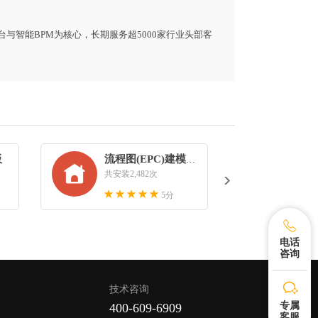
平台与智能BPM为核心，长期服务超5000家行业头部客
Next
板
流程图(EPC)建模方法

共安装2,482次
5分
电话
咨询
技术咨询
专属
400-609-6909
客服