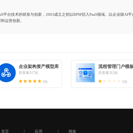
aS平台技术的研发与创新，2003成立之初以BPM切入PaaS领域。以企业级AI
型和运营创新。
企业架构资产模型库
流程管理门户模

共安装317次
共安装313次
5分
1分
首页
应用
模板